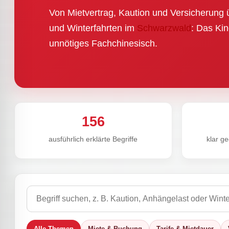
Von Mietvertrag, Kaution und Versicherung 
und Winterfahrten im
Schwarzwald
: Das Kin
unnötiges Fachchinesisch.
156
ausführlich erklärte Begriffe
klar g
Alle Themen
Miete & Buchung
Tarife & Mietdauer