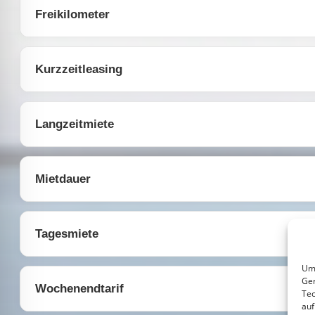
Freikilometer
Kurzzeitleasing
Langzeitmiete
Mietdauer
Tagesmiete
Um 
Ger
Wochenendtarif
Tec
auf