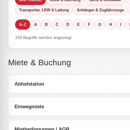
Transporter, LKW & Ladung
Anhänger & Zugfahrzeuge
A–Z
A
B
C
D
E
F
G
H
I
156 Begriffe werden angezeigt.
Miete & Buchung
Abholstation
Einwegmiete
Mietbedingungen / AGB