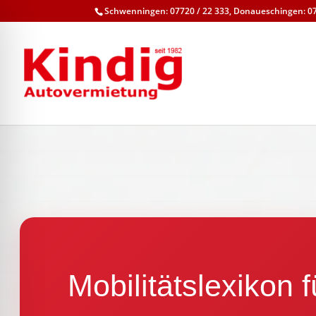
Schwenningen: 07720 / 22 333, Donaueschingen: 07
Mobilitätslexikon