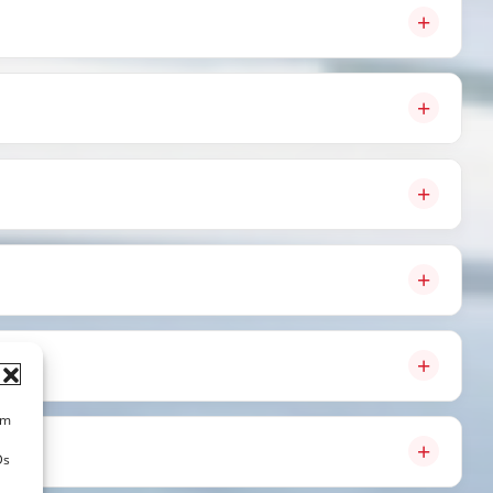
um
Ds