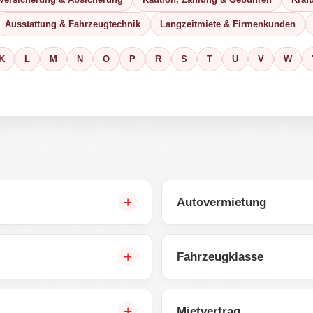
Ausstattung & Fahrzeugtechnik
Langzeitmiete & Firmenkunden
K
L
M
N
O
P
R
S
T
U
V
W
Autovermietung
Fahrzeugklasse
Mietvertrag