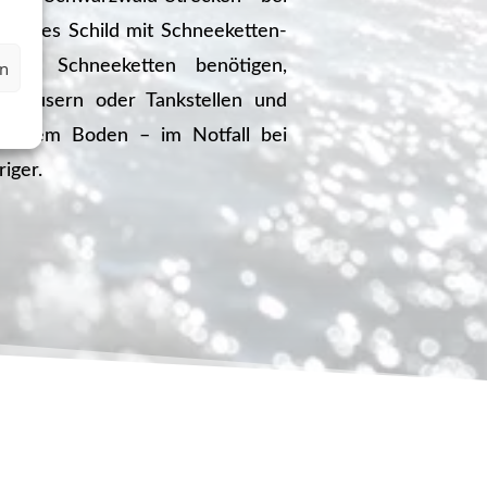
 blaues Schild mit Schneeketten-
s Sie Schneeketten benötigen,
en
utohäusern oder Tankstellen und
ckenem Boden – im Notfall bei
riger.