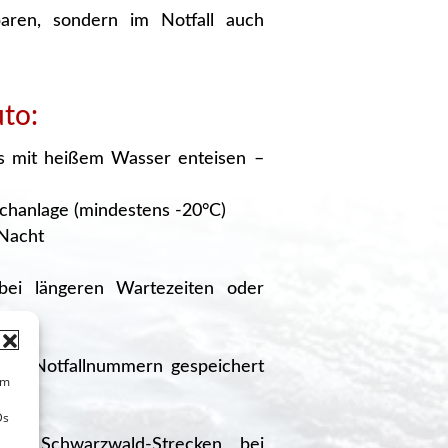
paren, sondern im Notfall auch
to:
ls mit heißem Wasser enteisen –
schanlage (mindestens -20°C)
 Nacht
i längeren Wartezeiten oder
tige Notfallnummern gespeichert
um
Ds
en Schwarzwald-Strecken bei