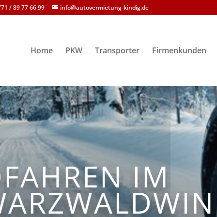
71 / 89 77 66 99
info@autovermietung-kindig.de
Home
PKW
Transporter
Firmenkunden
FAHREN IM
WARZWALDWIN