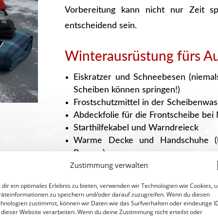
Vorbereitung kann nicht nur Zeit s
entscheidend sein.
Winterausrüstung fürs Au
Eiskratzer und Schneebesen (niema
Scheiben können springen!)
Frostschutzmittel in der Scheibenwa
Abdeckfolie für die Frontscheibe bei
Starthilfekabel und Warndreieck
Warme Decke und Handschuhe (be
Pannen)
Zustimmung verwalten
Taschenlampe mit frischen Batterien
Handy vollständig geladen und wich
dir ein optimales Erlebnis zu bieten, verwenden wir Technologien wie Cookies, 
(Pannendienst, Polizei 110)
äteinformationen zu speichern und/oder darauf zuzugreifen. Wenn du diesen
hnologien zustimmst, können wir Daten wie das Surfverhalten oder eindeutige I
 dieser Website verarbeiten. Wenn du deine Zustimmung nicht erteilst oder
Schneeketten können auf bestimmt