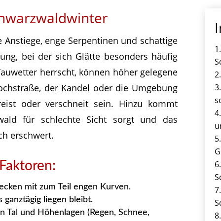
chwarzwaldwinter
I
e Anstiege, enge Serpentinen und schattige
ng, bei der sich Glätte besonders häufig
S
 Tauwetter herrscht, können höher gelegene
ochstraße, der Kandel oder die Umgebung
s
eist oder verschneit sein. Hinzu kommt
wald für schlechte Sicht sorgt und das
u
ch erschwert.
G
Faktoren:
S
recken mit zum Teil engen Kurven.
 ganztägig liegen bleibt.
S
n Tal und Höhenlagen (Regen, Schnee,