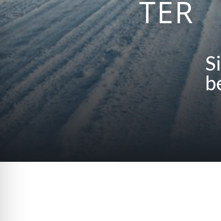
TER
S
b