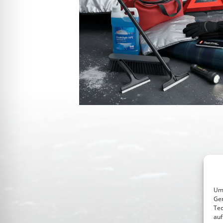
Um 
Ger
Tec
auf